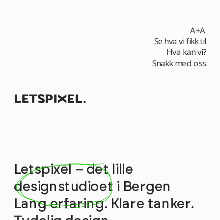
A+A
Se hva vi fikk til
Hva kan vi?
Snakk med oss
Letspixel – det lille 
designstudioet i Bergen
Lang erfaring. Klare tanker. 