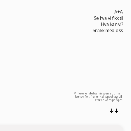
A+A
Se hva vi fikk til
Hva kan vi?
Snakk med oss
Vi leverer de løsningene du har 
behov for, fra enkeltoppdrag til 
større kampanjer.